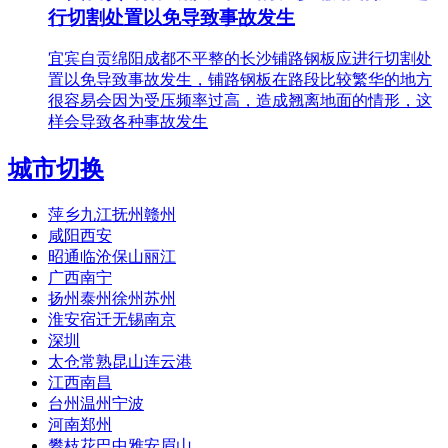
行切割处置以免导致事故发生
宜宾自贡绵阳成都不平整的长沙铺路钢板应进行切割处
置以免导致事故发生，铺路钢板在路段比较繁华的地方
很容易会因为受压频率过高，造成翘离地面的情形，这
样会导致各种事故发生
城市切换
萍乡九江抚州赣州
咸阳西安
昭通临沧保山丽江
广西南宁
扬州泰州徐州苏州
淮安宿迁无锡南京
深圳
太仓常熟昆山连云港
江西南昌
台州温州宁波
河南郑州
攀枝花巴中雅安眉山