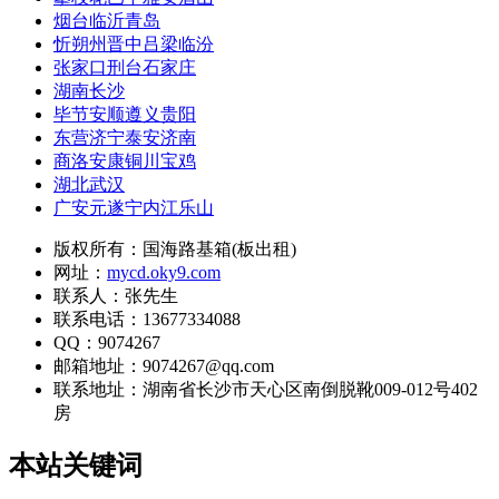
烟台临沂青岛
忻朔州晋中吕梁临汾
张家口刑台石家庄
湖南长沙
毕节安顺遵义贵阳
东营济宁泰安济南
商洛安康铜川宝鸡
湖北武汉
广安元遂宁内江乐山
版权所有：国海路基箱(板出租)
网址：
mycd.oky9.com
联系人：张先生
联系电话：13677334088
QQ：9074267
邮箱地址：9074267@qq.com
联系地址：
湖南省长沙市天心区南倒脱靴009-012号402
房
本站关键词